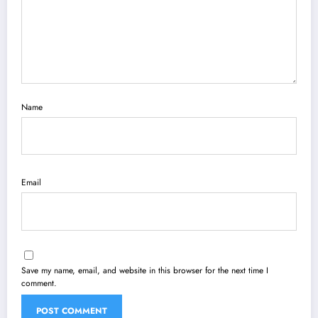
Name
Email
Save my name, email, and website in this browser for the next time I
comment.