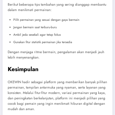
Berikut beberapa tips tambahan yang sering dianggap membantu
dalam menikmati permainan:
Pilih permainan yang sesuai dengan gaya bermain
Jangan bermain saat terburu-buru
Ambil jeda sesekali agar tetap fokus
Gunakan fitur statistik permainan jika tersedia
Dengan menjaga ritme bermain, pengalaman akan menjadi jauh
lebih menyenangkan.
Kesimpulan
OKEWIN hadir sebagai platform yang memberikan banyak pilihan
permainan, tampilan antarmuka yang nyaman, serta layanan yang
konsisten. Melalui fitur-fitur modern, variasi permainan yang kaya,
dan peningkatan berkelanjutan, platform ini menjadi pilihan yang
cocok bagi pemain yang ingin menikmati hiburan digital dengan
mudah dan aman.