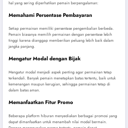
hal yang sering diperhatikan pemain berpengalaman:
Memahami Persentase Pembayaran
Setiap permainan memiliki persentase pengembalian berbeda.
Pemain biasanya memilih permainan dengan persentase lebih
tinggi karena dianggap memberikan peluang lebih baik dalam
jangka panjang.
Mengatur Modal dengan Bijak
Mengatur modal menjadi aspek penting agar permainan tetap
terkendali. Banyak pemain menetapkan batas tertentu, baik untuk
kemenangan maupun kerugian, sehingga permainan tetap di
dalam batas aman.
Memanfaatkan Fitur Promo
Beberapa platform hiburan menyediakan berbagai promosi yang
dapat dimanfaatkan untuk menambah nilai modal bermain.
Dengan menggunakan promo tertentu, pemain dapat