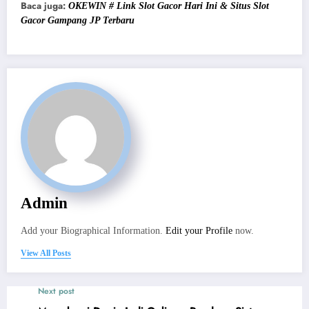
Baca juga:
OKEWIN # Link Slot Gacor Hari Ini & Situs Slot
Gacor Gampang JP Terbaru
Admin
Add your Biographical Information.
Edit your Profile
now.
View All Posts
Next post