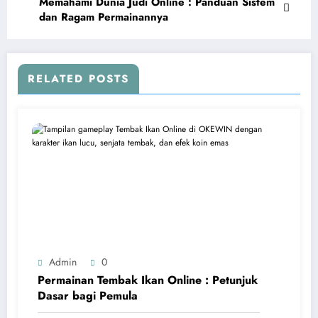
Memahami Dunia Judi Online : Panduan Sistem
dan Ragam Permainannya
RELATED POSTS
Admin
0
Permainan Tembak Ikan Online : Petunjuk
Dasar bagi Pemula