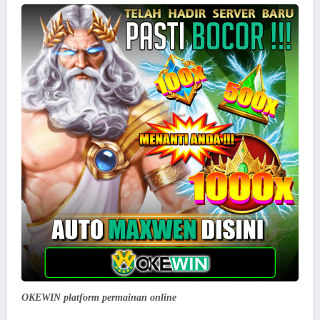
OKEWIN platform permainan online