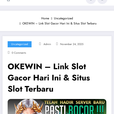
Home
Uncategorized
OKEWIN – Link Slot Gacor Hari Ini & Situs Slot Terbaru
Uncategorized
Admin
November 24, 2025
0 Comments
OKEWIN – Link Slot
Gacor Hari Ini & Situs
Slot Terbaru